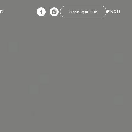
ND
Sisselogimine
EN
RU